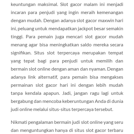
keuntungan maksimal. Slot gacor malam ini menjadi
incaran para penjudi yang ingin meraih kemenangan
dengan mudah. Dengan adanya slot gacor maxwin hari
ini, peluang untuk mendapatkan jackpot besar semakin
tinggi. Para pemain juga mencari slot gacor mudah
menang agar bisa meningkatkan saldo mereka secara
signifikan. Situs slot terpercaya merupakan tempat
yang tepat bagi para penjudi untuk memilih dan
bermain slot online dengan aman dan nyaman. Dengan
adanya link alternatif, para pemain bisa mengakses
permainan slot gacor hari ini dengan lebih mudah
tanpa kendala apapun. Jadi, jangan ragu lagi untuk
bergabung dan mencoba keberuntungan Anda di dunia
judi online melalui situs-situs terpercaya tersebut.
Nikmati pengalaman bermain judi slot online yang seru
dan menguntungkan hanya di situs slot gacor terbaru