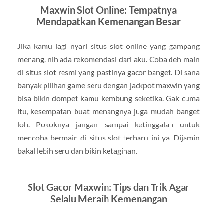
Maxwin Slot Online: Tempatnya
Mendapatkan Kemenangan Besar
Jika kamu lagi nyari situs slot online yang gampang
menang, nih ada rekomendasi dari aku. Coba deh main
di situs slot resmi yang pastinya gacor banget. Di sana
banyak pilihan game seru dengan jackpot maxwin yang
bisa bikin dompet kamu kembung seketika. Gak cuma
itu, kesempatan buat menangnya juga mudah banget
loh. Pokoknya jangan sampai ketinggalan untuk
mencoba bermain di situs slot terbaru ini ya. Dijamin
bakal lebih seru dan bikin ketagihan.
Slot Gacor Maxwin: Tips dan Trik Agar
Selalu Meraih Kemenangan