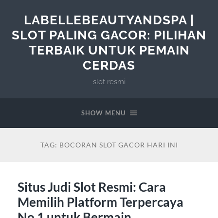
LABELLEBEAUTYANDSPA |
SLOT PALING GACOR: PILIHAN
TERBAIK UNTUK PEMAIN
CERDAS
slot resmi
SHOW MENU
TAG:
BOCORAN SLOT GACOR HARI INI
Situs Judi Slot Resmi: Cara
Memilih Platform Terpercaya
No 1 untuk Bermain