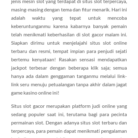
jenis mesin slot yang terdapat di situs slot terpercaya,
masing-masing dengan tema dan fitur menarik. Hari ini
adalah waktu yang tepat untuk mencoba
keberuntunganmu karena kabarnya banyak pemain
telah menikmati keberhasilan di slot gacor malam ini.
Siapkan dirimu untuk menjelajahi situs slot online
terbaru dan resmi, tempat impian para penjudi sejati
bertemu kenyataan! Rasakan sensasi mendapatkan
jackpot terbesar dengan beberapa klik saja; semua
hanya ada dalam genggaman tanganmu melalui link-
link seru menuju petualangan tanpa akhir dalam jagat
game kasino online ini!
Situs slot gacor merupakan platform judi online yang
sedang populer saat ini, terutama bagi para pecinta
permainan slot. Dengan adanya situs slot terbaru dan
terpercaya, para pemain dapat menikmati pengalaman