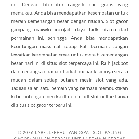
ini. Dengan fitur-fitur canggih dan grafis yang
memukau, Anda bisa mendapatkan kesempatan untuk
meraih kemenangan besar dengan mudah. Slot gacor
gampang maxwin menjadi daya tarik utama dari
permainan ini, sehingga Anda bisa mendapatkan
keuntungan maksimal setiap kali bermain. Jangan
lewatkan kesempatan emas untuk meraih kemenangan
besar hari ini di situs slot terpercaya ini. Raih jackpot
dan menangkan hadiah-hadiah menarik lainnya secara
mudah dalam setiap putaran mesin slot yang ada.
Jadilah salah satu pemain yang berhasil membuktikan
keberuntungan mereka di dunia judi slot online hanya
di situs slot gacor terbaru ini.
© 2026
LABELLEBEAUTYANDSPA | SLOT PALING
GACOR: PILIHAN TERBAIK UNTUK PEMAIN CERDAS