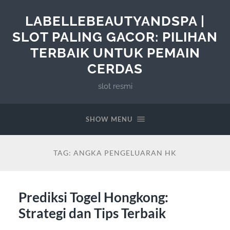
LABELLEBEAUTYANDSPA |
SLOT PALING GACOR: PILIHAN
TERBAIK UNTUK PEMAIN
CERDAS
slot resmi
SHOW MENU
TAG:
ANGKA PENGELUARAN HK
Prediksi Togel Hongkong:
Strategi dan Tips Terbaik