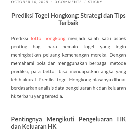
OCTOBER 16, 2025
/
0 COMMENTS
/
STICKY
Prediksi Togel Hongkong: Strategi dan Tips
Terbaik
Prediksi
lotto hongkong
menjadi salah satu aspek
penting bagi para pemain togel yang ingin
meningkatkan peluang kemenangan mereka. Dengan
memahami pola dan menggunakan berbagai metode
prediksi, para bettor bisa mendapatkan angka yang
lebih akurat. Prediksi togel Hongkong biasanya dibuat
berdasarkan analisis data pengeluaran hk dan keluaran
hk terbaru yang tersedia.
Pentingnya Mengikuti Pengeluaran HK
dan Keluaran HK