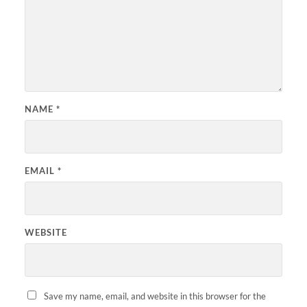
NAME
*
EMAIL
*
WEBSITE
Save my name, email, and website in this browser for the