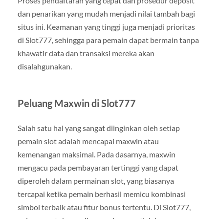
Proses
pendaftaran
yang
cepat
dan
prosedur
deposit
dan
penarikan
yang
mudah
menjadi
nilai
tambah
bagi
situs
ini.
Keamanan
yang
tinggi
juga
menjadi
prioritas
di
Slot777,
sehingga
para
pemain
dapat
bermain
tanpa
khawatir
data
dan
transaksi
mereka
akan
disalahgunakan.
Peluang
Maxwin
di
Slot777
Salah
satu
hal
yang
sangat
diinginkan
oleh
setiap
pemain
slot
adalah
mencapai
maxwin
atau
kemenangan
maksimal.
Pada
dasarnya,
maxwin
mengacu
pada
pembayaran
tertinggi
yang
dapat
diperoleh
dalam
permainan
slot,
yang
biasanya
tercapai
ketika
pemain
berhasil
memicu
kombinasi
simbol
terbaik
atau
fitur
bonus
tertentu.
Di
Slot777,