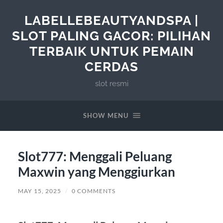
LABELLEBEAUTYANDSPA |
SLOT PALING GACOR: PILIHAN
TERBAIK UNTUK PEMAIN
CERDAS
slot resmi
SHOW MENU
Slot777: Menggali Peluang
Maxwin yang Menggiurkan
MAY 15, 2025
/
0 COMMENTS