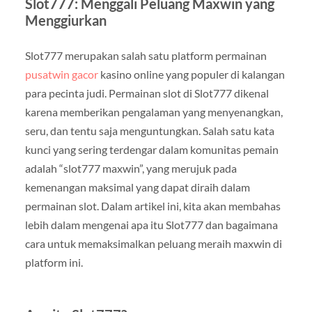
Slot777:
Menggali
Peluang
Maxwin
yang
Menggiurkan
Slot777
merupakan
salah
satu
platform
permainan
pusatwin gacor
kasino
online
yang
populer
di
kalangan
para
pecinta
judi.
Permainan
slot
di
Slot777
dikenal
karena
memberikan
pengalaman
yang
menyenangkan,
seru,
dan
tentu
saja
menguntungkan.
Salah
satu
kata
kunci
yang
sering
terdengar
dalam
komunitas
pemain
adalah “
slot777
maxwin”,
yang
merujuk
pada
kemenangan
maksimal
yang
dapat
diraih
dalam
permainan
slot.
Dalam
artikel
ini,
kita
akan
membahas
lebih
dalam
mengenai
apa
itu
Slot777
dan
bagaimana
cara
untuk
memaksimalkan
peluang
meraih
maxwin
di
platform
ini.