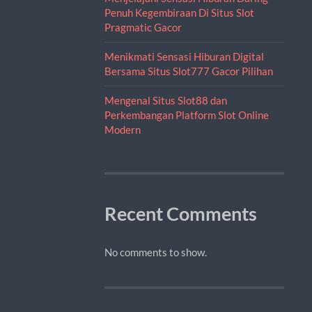
Penuh Kegembiraan Di Situs Slot
Pragmatic Gacor
Menikmati Sensasi Hiburan Digital
Bersama Situs Slot777 Gacor Pilihan
Mengenal Situs Slot88 dan
Perkembangan Platform Slot Online
Modern
Recent Comments
No comments to show.