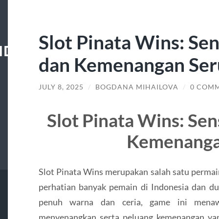
Slot Pinata Wins: Se
NDSPA
dan Kemenangan Ser
JULY 8, 2025
/
BOGDANA MIHAILOVA
/
0 COM
Slot Pinata Wins: Se
Kemenanga
Slot Pinata Wins merupakan salah satu perma
perhatian banyak pemain di Indonesia dan du
penuh warna dan ceria, game ini mena
menyenangkan serta peluang kemenangan yan