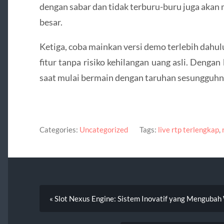
dengan sabar dan tidak terburu-buru juga akan
besar.
Ketiga, coba mainkan versi demo terlebih dahu
fitur tanpa risiko kehilangan uang asli. Dengan 
saat mulai bermain dengan taruhan sesungguhn
Categories:
Uncategorized
Tags:
live rtp terlengkap
,
« Slot Nexus Engine: Sistem Inovatif yang Mengubah