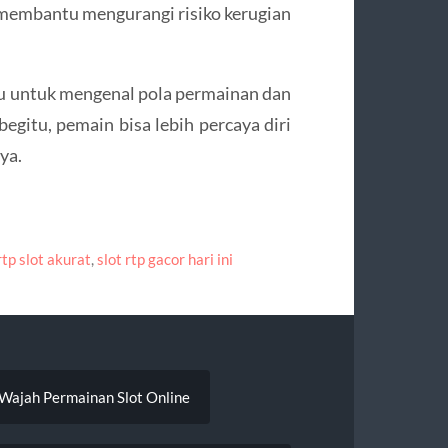
 membantu mengurangi risiko kerugian
lu untuk mengenal pola permainan dan
begitu, pemain bisa lebih percaya diri
ya.
rtp slot akurat
,
slot rtp gacor hari ini
 Wajah Permainan Slot Online