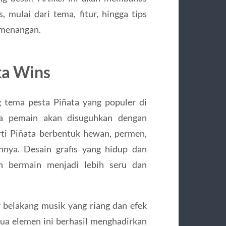
 mulai dari tema, fitur, hingga tips
emenangan.
ta Wins
tema pesta Piñata yang populer di
ra pemain akan disuguhkan dengan
ti Piñata berbentuk hewan, permen,
nnya. Desain grafis yang hidup dan
 bermain menjadi lebih seru dan
 belakang musik yang riang dan efek
ua elemen ini berhasil menghadirkan