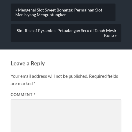
« Mengenal Slot Sweet Bonanza: Permainan Slot
Manis yang Menguntungkan
Slot Rise of Pyramids: Petualangan Seru di Tanah Mesir
Kuno »
Leave a Reply
Your email address will not be published.
Required fields
are marked
*
COMMENT
*