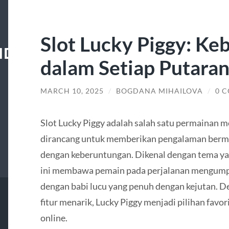
Slot Lucky Piggy: K
NDSPA
dalam Setiap Putara
MARCH 10, 2025
/
BOGDANA MIHAILOVA
/
0 
Slot Lucky Piggy adalah salah satu permainan 
dirancang untuk memberikan pengalaman berm
dengan keberuntungan. Dikenal dengan tema ya
ini membawa pemain pada perjalanan mengum
dengan babi lucu yang penuh dengan kejutan. De
fitur menarik, Lucky Piggy menjadi pilihan favo
online.