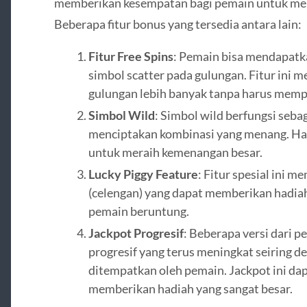
memberikan kesempatan bagi pemain untuk mem
Beberapa fitur bonus yang tersedia antara lain:
Fitur Free Spins
: Pemain bisa mendapatk
simbol scatter pada gulungan. Fitur in
gulungan lebih banyak tanpa harus mem
Simbol Wild
: Simbol wild berfungsi seba
menciptakan kombinasi yang menang. Hal
untuk meraih kemenangan besar.
Lucky Piggy Feature
: Fitur spesial ini 
(celengan) yang dapat memberikan hadiah
pemain beruntung.
Jackpot Progresif
: Beberapa versi dari 
progresif yang terus meningkat seiring 
ditempatkan oleh pemain. Jackpot ini da
memberikan hadiah yang sangat besar.