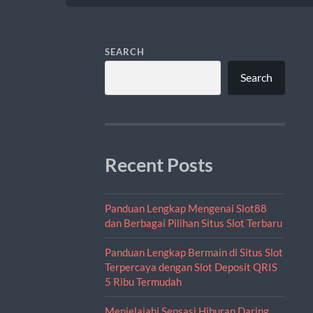
SEARCH
Search
Recent Posts
Panduan Lengkap Mengenai Slot88
dan Berbagai Pilihan Situs Slot Terbaru
Panduan Lengkap Bermain di Situs Slot
Terpercaya dengan Slot Deposit QRIS
5 Ribu Termudah
Menjelajahi Sensasi Hiburan Daring