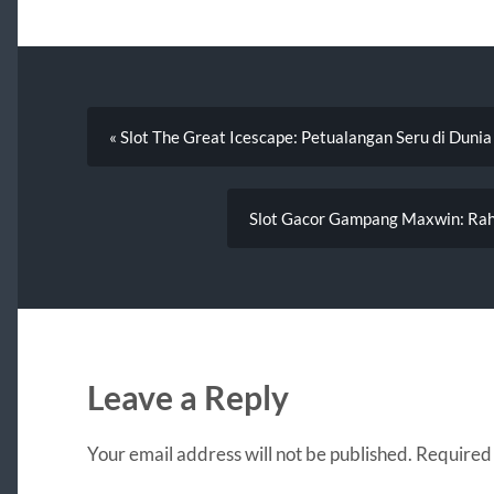
« Slot The Great Icescape: Petualangan Seru di Dunia
Slot Gacor Gampang Maxwin: Raha
Leave a Reply
Your email address will not be published.
Required 