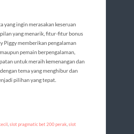
eka yang ingin merasakan keseruan
ilan yang menarik, fitur-fitur bonus
cky Piggy memberikan pengalaman
a maupun pemain berpengalaman,
patan untuk meraih kemenangan dan
t dengan tema yang menghibur dan
jadi pilihan yang tepat.
kecil
,
slot pragmatic bet 200 perak
,
slot