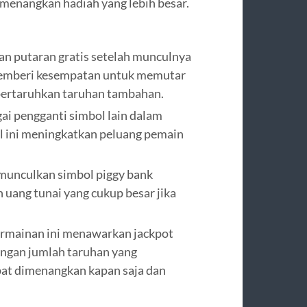
enangkan hadiah yang lebih besar.
an putaran gratis setelah munculnya
i memberi kesempatan untuk memutar
pertaruhkan taruhan tambahan.
gai pengganti simbol lain dalam
 ini meningkatkan peluang pemain
memunculkan simbol piggy bank
 uang tunai yang cukup besar jika
permainan ini menawarkan jackpot
dengan jumlah taruhan yang
pat dimenangkan kapan saja dan