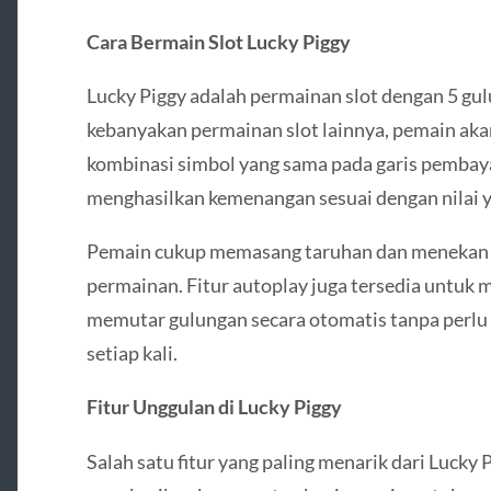
Cara Bermain Slot Lucky Piggy
Lucky Piggy adalah permainan slot dengan 5 gul
kebanyakan permainan slot lainnya, pemain ak
kombinasi simbol yang sama pada garis pembaya
menghasilkan kemenangan sesuai dengan nilai y
Pemain cukup memasang taruhan dan menekan 
permainan. Fitur autoplay juga tersedia untuk
memutar gulungan secara otomatis tanpa perlu
setiap kali.
Fitur Unggulan di Lucky Piggy
Salah satu fitur yang paling menarik dari Lucky 