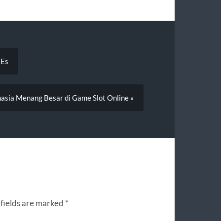
 Es
sia Menang Besar di Game Slot Online »
fields are marked
*