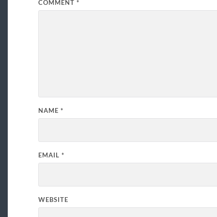
COMMENT
*
NAME
*
EMAIL
*
WEBSITE