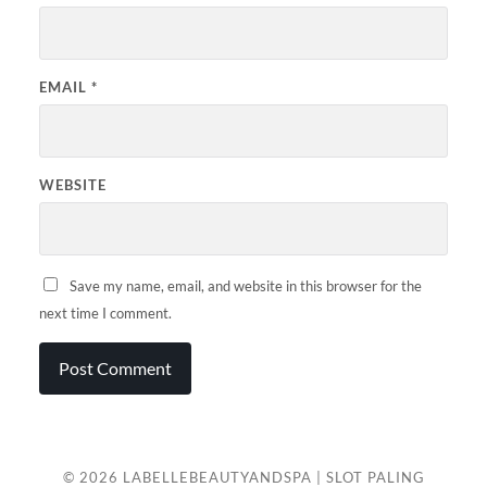
EMAIL
*
WEBSITE
Save my name, email, and website in this browser for the
next time I comment.
© 2026
LABELLEBEAUTYANDSPA | SLOT PALING