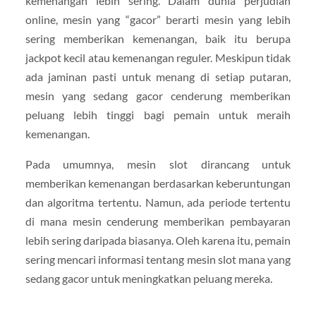
kemenangan lebih sering. Dalam dunia perjudian
online, mesin yang “gacor” berarti mesin yang lebih
sering memberikan kemenangan, baik itu berupa
jackpot kecil atau kemenangan reguler. Meskipun tidak
ada jaminan pasti untuk menang di setiap putaran,
mesin yang sedang gacor cenderung memberikan
peluang lebih tinggi bagi pemain untuk meraih
kemenangan.
Pada umumnya, mesin slot dirancang untuk
memberikan kemenangan berdasarkan keberuntungan
dan algoritma tertentu. Namun, ada periode tertentu
di mana mesin cenderung memberikan pembayaran
lebih sering daripada biasanya. Oleh karena itu, pemain
sering mencari informasi tentang mesin slot mana yang
sedang gacor untuk meningkatkan peluang mereka.