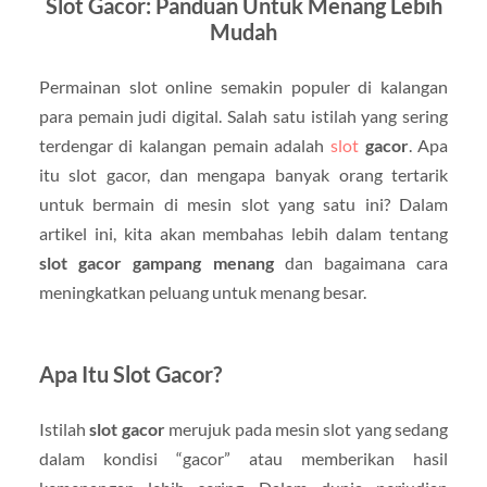
Slot Gacor: Panduan Untuk Menang Lebih
Mudah
Permainan slot online semakin populer di kalangan
para pemain judi digital. Salah satu istilah yang sering
terdengar di kalangan pemain adalah
slot
gacor
. Apa
itu slot gacor, dan mengapa banyak orang tertarik
untuk bermain di mesin slot yang satu ini? Dalam
artikel ini, kita akan membahas lebih dalam tentang
slot gacor gampang menang
dan bagaimana cara
meningkatkan peluang untuk menang besar.
Apa Itu Slot Gacor?
Istilah
slot gacor
merujuk pada mesin slot yang sedang
dalam kondisi “gacor” atau memberikan hasil