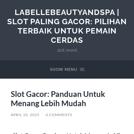
LABELLEBEAUTYANDSPA |
SLOT PALING GACOR: PILIHAN
TERBAIK UNTUK PEMAIN
CERDAS
slot resmi
SHOW MENU
Slot Gacor: Panduan Untuk
Menang Lebih Mudah
APRIL 10, 2025
/
0 COMMENTS