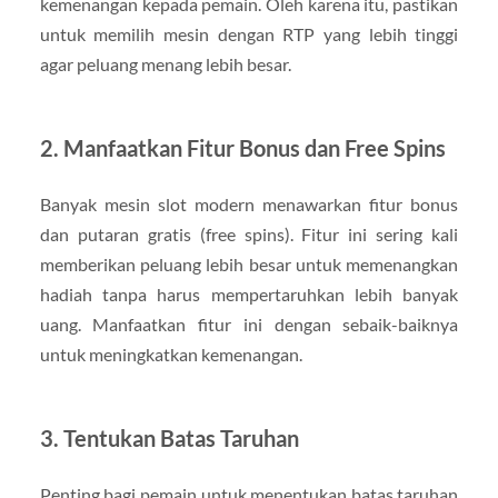
kemenangan kepada pemain. Oleh karena itu, pastikan
untuk memilih mesin dengan RTP yang lebih tinggi
agar peluang menang lebih besar.
2. Manfaatkan Fitur Bonus dan Free Spins
Banyak mesin slot modern menawarkan fitur bonus
dan putaran gratis (free spins). Fitur ini sering kali
memberikan peluang lebih besar untuk memenangkan
hadiah tanpa harus mempertaruhkan lebih banyak
uang. Manfaatkan fitur ini dengan sebaik-baiknya
untuk meningkatkan kemenangan.
3. Tentukan Batas Taruhan
Penting bagi pemain untuk menentukan batas taruhan