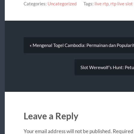
Categories:
Uncategorized
Tags:
live rtp
,
rtp live slo
« Mengenal Togel Cambodia: Permainan dan Populari
Slot Werewolf’s Hunt: Pet
Leave a Reply
Your email address will not be published.
Required 