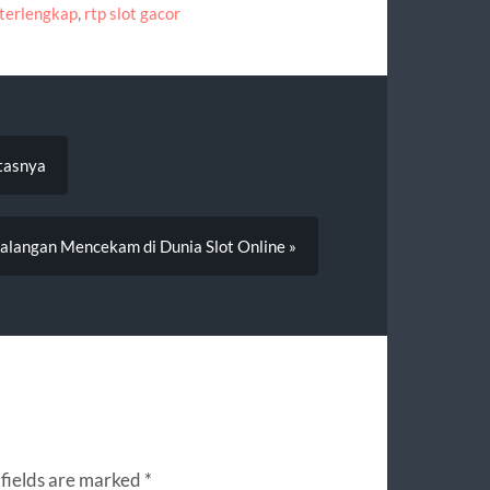
t terlengkap
,
rtp slot gacor
tasnya
ualangan Mencekam di Dunia Slot Online »
fields are marked
*