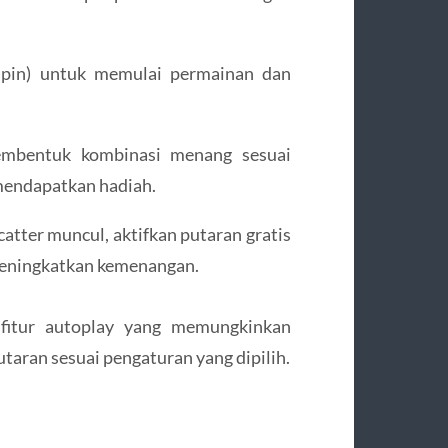
spin) untuk memulai permainan dan
mbentuk kombinasi menang sesuai
mendapatkan hadiah.
atter muncul, aktifkan putaran gratis
meningkatkan kemenangan.
 fitur autoplay yang memungkinkan
taran sesuai pengaturan yang dipilih.