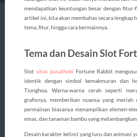
mendapatkan keuntungan besar dengan fitur-f
artikel ini, kita akan membahas secara lengkap t
tema, fitur, hingga cara bermainnya.
Tema dan Desain Slot For
Slot
situs pusathoki
Fortune Rabbit mengusun
identik dengan simbol kemakmuran dan ho
Tionghoa. Warna-warna cerah seperti me
grafisnya, memberikan nuansa yang meriah 
permainan biasanya menampilkan elemen-eleme
emas, dan tanaman bambu yang melambangkan
Desain karakter kelinci yang lucu dan animasi 