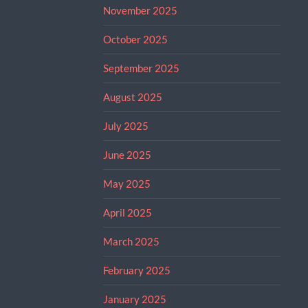
November 2025
October 2025
September 2025
August 2025
July 2025
June 2025
May 2025
April 2025
March 2025
February 2025
January 2025