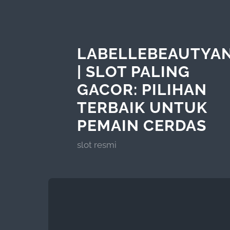
LABELLEBEAUTYA
| SLOT PALING
GACOR: PILIHAN
TERBAIK UNTUK
PEMAIN CERDAS
slot resmi