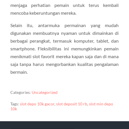
menjaga perhatian pemain untuk terus kembali
mencoba keberuntungan mereka.
Selain itu, antarmuka permainan yang mudah
digunakan membuatnya nyaman untuk dimainkan di
berbagai perangkat, termasuk komputer, tablet, dan
smartphone. Fleksibilitas ini memungkinkan pemain
menikmati slot favorit mereka kapan saja dan di mana
saja tanpa harus mengorbankan kualitas pengalaman
bermain.
Categories:
Uncategorized
Tags:
slot depo 10k gacor
,
slot deposit 10 rb
,
slot min depo
10k