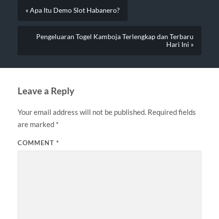
« Apa Itu Demo Slot Habanero?
Pengeluaran Togel Kamboja Terlengkap dan Terbaru
Hari Ini »
Leave a Reply
Your email address will not be published.
Required fields
are marked
*
COMMENT
*