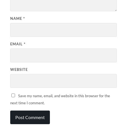
NAME
*
EMAIL
*
WEBSITE
Save my name, email, and website in this browser for the
next time I comment.