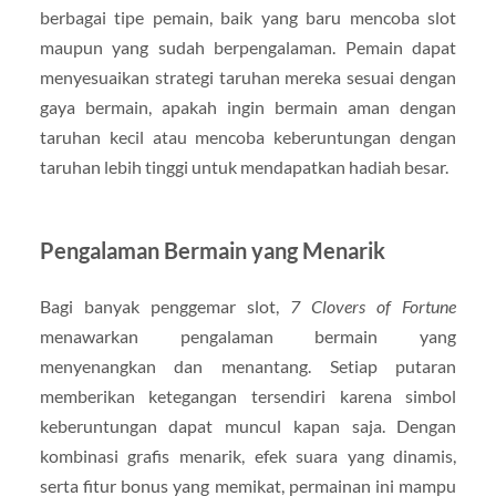
berbagai tipe pemain, baik yang baru mencoba slot
maupun yang sudah berpengalaman. Pemain dapat
menyesuaikan strategi taruhan mereka sesuai dengan
gaya bermain, apakah ingin bermain aman dengan
taruhan kecil atau mencoba keberuntungan dengan
taruhan lebih tinggi untuk mendapatkan hadiah besar.
Pengalaman Bermain yang Menarik
Bagi banyak penggemar slot,
7 Clovers of Fortune
menawarkan pengalaman bermain yang
menyenangkan dan menantang. Setiap putaran
memberikan ketegangan tersendiri karena simbol
keberuntungan dapat muncul kapan saja. Dengan
kombinasi grafis menarik, efek suara yang dinamis,
serta fitur bonus yang memikat, permainan ini mampu