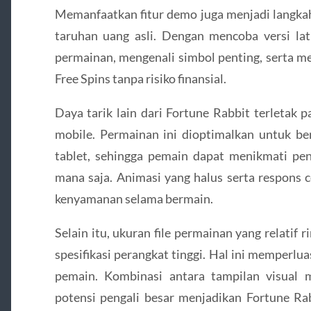
Memanfaatkan fitur demo juga menjadi langka
taruhan uang asli. Dengan mencoba versi l
permainan, mengenali simbol penting, serta mem
Free Spins tanpa risiko finansial.
Daya tarik lain dari Fortune Rabbit terletak
mobile. Permainan ini dioptimalkan untuk be
tablet, sehingga pemain dapat menikmati pe
mana saja. Animasi yang halus serta respons
kenyamanan selama bermain.
Selain itu, ukuran file permainan yang relati
spesifikasi perangkat tinggi. Hal ini memperlua
pemain. Kombinasi antara tampilan visual m
potensi pengali besar menjadikan Fortune Rab