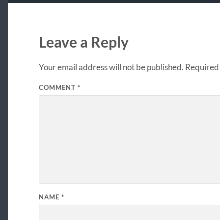
Leave a Reply
Your email address will not be published.
Required 
COMMENT
*
NAME
*