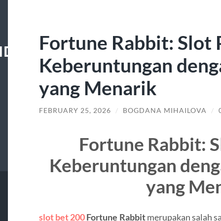
Fortune Rabbit: Slo
NDSPA
Keberuntungan deng
yang Menarik
FEBRUARY 25, 2026
/
BOGDANA MIHAILOVA
/
Fortune Rabbit
: 
Keberuntungan deng
yang Men
slot bet 200
Fortune Rabbit
merupakan salah s