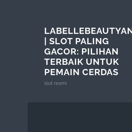
LABELLEBEAUTYA
| SLOT PALING
GACOR: PILIHAN
TERBAIK UNTUK
PEMAIN CERDAS
slot resmi