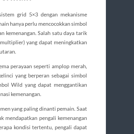
istem grid 5×3 dengan mekanisme
main hanya perlu mencocokkan simbol
n kemenangan. Salah satu daya tarik
 (multiplier) yang dapat meningkatkan
utaran.
tema perayaan seperti amplop merah,
elinci yang berperan sebagai simbol
simbol Wild yang dapat menggantikan
nasi kemenangan.
lemen yang paling dinanti pemain. Saat
ntuk mendapatkan pengali kemenangan
rapa kondisi tertentu, pengali dapat