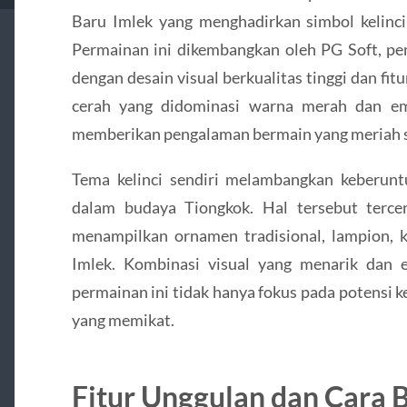
Baru Imlek yang menghadirkan simbol kelinci
Permainan ini dikembangkan oleh
PG Soft
, pe
dengan desain visual berkualitas tinggi dan fi
cerah yang didominasi warna merah dan em
memberikan pengalaman bermain yang meriah 
Tema kelinci sendiri melambangkan keberun
dalam budaya Tiongkok. Hal tersebut terc
menampilkan ornamen tradisional, lampion, k
Imlek. Kombinasi visual yang menarik dan 
permainan ini tidak hanya fokus pada potensi k
yang memikat.
Fitur Unggulan dan Cara 