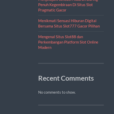
Penuh Kegembiraan Di Situs Slot
Pragmatic Gacor
Menikmati Sensasi Hiburan Digital
Bersama Situs Slot777 Gacor Pilihan
Mengenal Situs Slot88 dan
Perkembangan Platform Slot Online
Modern
Recent Comments
No comments to show.