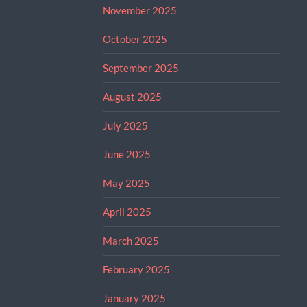
November 2025
October 2025
September 2025
August 2025
July 2025
June 2025
May 2025
April 2025
March 2025
February 2025
January 2025