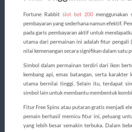
Fortune Rabbit
slot bet 200
menggunakan s
pembayaran yang sederhana namun efektif. Pe
pada garis pembayaran aktif untuk mendapatka
utama dari permainan ini adalah fitur pengali
nilai kemenangan secara signifikan dalam satu p
Simbol dalam permainan terdiri dari ikon ber
kembang api, emas batangan, serta karakter k
utama bernilai tinggi. Selain itu, terdapat 
simbol lain untuk membantu membentuk kombi
Fitur Free Spins atau putaran gratis menjadi e
pemain berhasil memicu fitur ini, peluang u
yang lebih besar semakin terbuka. Dalam bebe