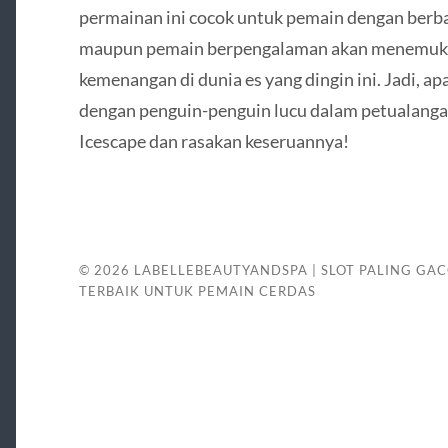
permainan ini cocok untuk pemain dengan berba
maupun pemain berpengalaman akan menemukan
kemenangan di dunia es yang dingin ini. Jadi, 
dengan penguin-penguin lucu dalam petualanga
Icescape dan rasakan keseruannya!
© 2026
LABELLEBEAUTYANDSPA | SLOT PALING GAC
TERBAIK UNTUK PEMAIN CERDAS