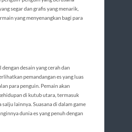
ang segar dan grafis yang menarik,
rmain yang menyenangkan bagi para
l dengan desain yang cerah dan
rlihatkan pemandangan es yang luas
lan para penguin. Pemain akan
ehidupan di kutub utara, termasuk
a salju lainnya. Suasana di dalam game
nginnya dunia es yang penuh dengan