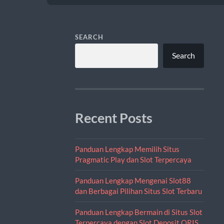
SEARCH
Search
Recent Posts
Panduan Lengkap Memilih Situs
Pragmatic Play dan Slot Terpercaya
Panduan Lengkap Mengenai Slot88
dan Berbagai Pilihan Situs Slot Terbaru
Panduan Lengkap Bermain di Situs Slot
Terpercaya dengan Slot Deposit QRIS