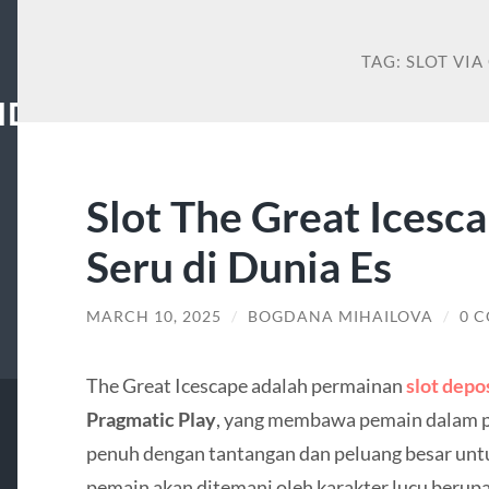
TAG:
SLOT VIA
NDSPA
Slot The Great Icesc
Seru di Dunia Es
MARCH 10, 2025
/
BOGDANA MIHAILOVA
/
0 
The Great Icescape adalah permainan
slot depos
Pragmatic Play
, yang membawa pemain dalam pe
penuh dengan tantangan dan peluang besar unt
pemain akan ditemani oleh karakter lucu berup