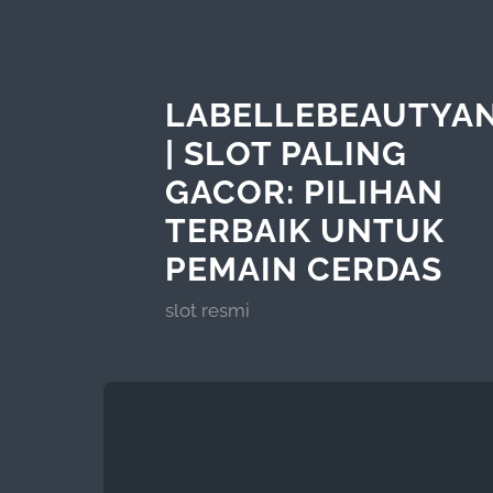
LABELLEBEAUTYA
| SLOT PALING
GACOR: PILIHAN
TERBAIK UNTUK
PEMAIN CERDAS
slot resmi