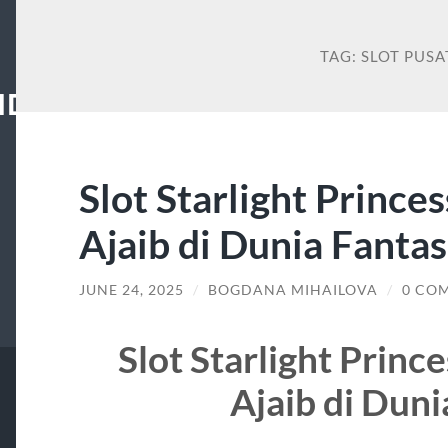
TAG:
SLOT PUS
NDSPA
Slot Starlight Prince
Ajaib di Dunia Fantas
JUNE 24, 2025
/
BOGDANA MIHAILOVA
/
0 CO
Slot Starlight Princ
Ajaib di Duni