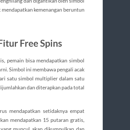
nghilang dan digantikan oleh simbol
uk mendapatkan kemenangan beruntun
Fitur Free Spins
is, pemain bisa mendapatkan simbol
ni. Simbol ini membawa pengali acak
ari satu simbol multiplier dalam satu
dijumlahkan dan diterapkan pada total
arus mendapatkan setidaknya empat
kan mendapatkan 15 putaran gratis,
yang muncul akan dikumpulkan dan