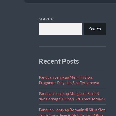
SEARCH
Search
Recent Posts
Panduan Lengkap Memilih Situs
Pragmatic Play dan Slot Terpercaya
Panduan Lengkap Mengenai Slot88
dan Berbagai Pilihan Situs Slot Terbaru
Panduan Lengkap Bermain di Situs Slot
Terpercaya dengan Slot Deposit QRIS