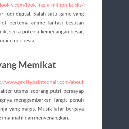
ooklv.com/look-like-a-million-bucks/
r judi digital. Salah satu game yang
slot bertema anime fantasi besutan
unik, serta potensi kemenangan besar,
pemain Indonesia.
 yang Memikat
s://www.prettypaintedhair.com/about
akter utama seorang putri bersayap
angnya menggambarkan langit penuh
enja yang magis. Musik latar bergaya
 imajinatif dan menyenangkan.