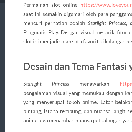
Permainan slot online
https://www.loveyourl
saat ini semakin digemari oleh para penggema
mencuri perhatian adalah
Starlight Princess
, 
Pragmatic Play. Dengan visual menarik, fitur 
slot ini menjadi salah satu favorit di kalangan 
Desain dan Tema Fantasi
Starlight Princess
menawarkan
http
pengalaman visual yang memukau dengan kar
yang menyerupai tokoh anime. Latar belak
bintang, istana terapung, dan nuansa langit s
anime juga menambah nuansa petualangan yang