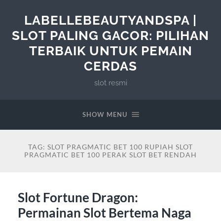
LABELLEBEAUTYANDSPA |
SLOT PALING GACOR: PILIHAN
TERBAIK UNTUK PEMAIN
CERDAS
slot resmi
SHOW MENU
TAG:
SLOT PRAGMATIC BET 100 RUPIAH SLOT
PRAGMATIC BET 100 PERAK SLOT BET RENDAH
Slot Fortune Dragon:
Permainan Slot Bertema Naga