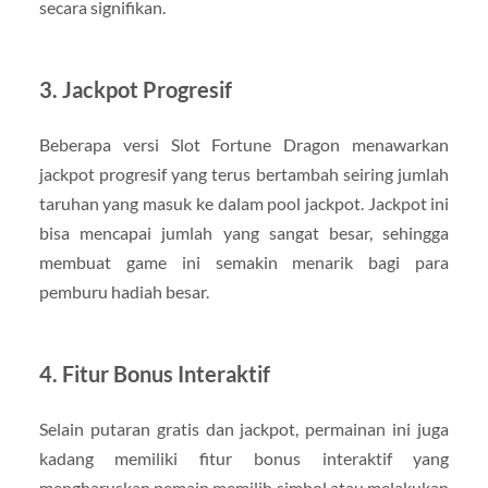
secara signifikan.
3. Jackpot Progresif
Beberapa versi Slot Fortune Dragon menawarkan
jackpot progresif yang terus bertambah seiring jumlah
taruhan yang masuk ke dalam pool jackpot. Jackpot ini
bisa mencapai jumlah yang sangat besar, sehingga
membuat game ini semakin menarik bagi para
pemburu hadiah besar.
4. Fitur Bonus Interaktif
Selain putaran gratis dan jackpot, permainan ini juga
kadang memiliki fitur bonus interaktif yang
mengharuskan pemain memilih simbol atau melakukan