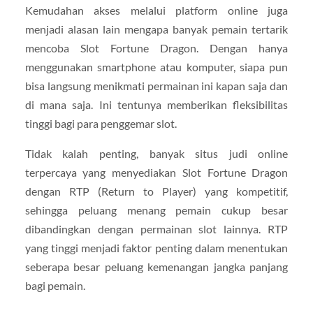
Kemudahan akses melalui platform online juga
menjadi alasan lain mengapa banyak pemain tertarik
mencoba Slot Fortune Dragon. Dengan hanya
menggunakan smartphone atau komputer, siapa pun
bisa langsung menikmati permainan ini kapan saja dan
di mana saja. Ini tentunya memberikan fleksibilitas
tinggi bagi para penggemar slot.
Tidak kalah penting, banyak situs judi online
terpercaya yang menyediakan Slot Fortune Dragon
dengan RTP (Return to Player) yang kompetitif,
sehingga peluang menang pemain cukup besar
dibandingkan dengan permainan slot lainnya. RTP
yang tinggi menjadi faktor penting dalam menentukan
seberapa besar peluang kemenangan jangka panjang
bagi pemain.