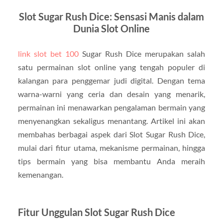
Slot Sugar Rush Dice: Sensasi Manis dalam
Dunia Slot Online
link slot bet 100
Sugar Rush Dice merupakan salah
satu permainan slot online yang tengah populer di
kalangan para penggemar judi digital. Dengan tema
warna-warni yang ceria dan desain yang menarik,
permainan ini menawarkan pengalaman bermain yang
menyenangkan sekaligus menantang. Artikel ini akan
membahas berbagai aspek dari Slot Sugar Rush Dice,
mulai dari fitur utama, mekanisme permainan, hingga
tips bermain yang bisa membantu Anda meraih
kemenangan.
Fitur Unggulan Slot Sugar Rush Dice