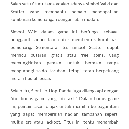
Salah satu fitur utama adalah adanya simbol Wild dan
Scatter yang membantu pemain mendapatkan
kombinasi kemenangan dengan lebih mudah.
Simbol Wild dalam game ini berfungsi sebagai
pengganti simbol lain untuk membentuk kombinasi
pemenang. Sementara itu, simbol Scatter dapat
memicu putaran gratis atau free spins, yang
memungkinkan pemain untuk bermain tanpa
mengurangi saldo taruhan, tetapi tetap berpeluang
meraih hadiah besar.
Selain itu, Slot Hip Hop Panda juga dilengkapi dengan
fitur bonus game yang interaktif. Dalam bonus game
ini, pemain akan diajak untuk memilih berbagai item
yang dapat memberikan hadiah tambahan seperti
multipliers atau jackpot. Fitur ini tentu menambah