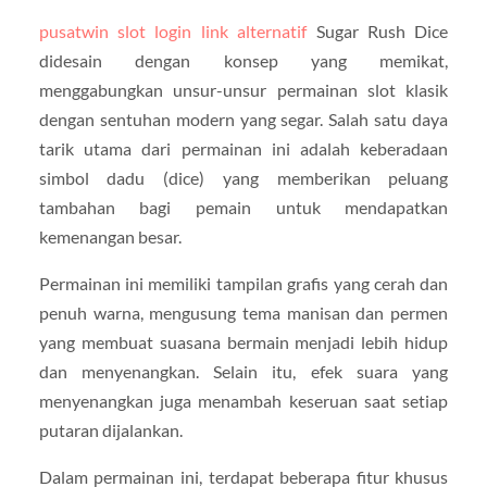
pusatwin slot login link alternatif
Sugar Rush Dice
didesain dengan konsep yang memikat,
menggabungkan unsur-unsur permainan slot klasik
dengan sentuhan modern yang segar. Salah satu daya
tarik utama dari permainan ini adalah keberadaan
simbol dadu (dice) yang memberikan peluang
tambahan bagi pemain untuk mendapatkan
kemenangan besar.
Permainan ini memiliki tampilan grafis yang cerah dan
penuh warna, mengusung tema manisan dan permen
yang membuat suasana bermain menjadi lebih hidup
dan menyenangkan. Selain itu, efek suara yang
menyenangkan juga menambah keseruan saat setiap
putaran dijalankan.
Dalam permainan ini, terdapat beberapa fitur khusus