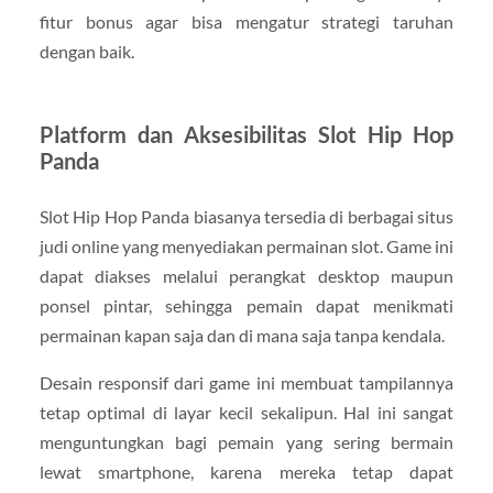
fitur bonus agar bisa mengatur strategi taruhan
dengan baik.
Platform dan Aksesibilitas Slot Hip Hop
Panda
Slot Hip Hop Panda biasanya tersedia di berbagai situs
judi online yang menyediakan permainan slot. Game ini
dapat diakses melalui perangkat desktop maupun
ponsel pintar, sehingga pemain dapat menikmati
permainan kapan saja dan di mana saja tanpa kendala.
Desain responsif dari game ini membuat tampilannya
tetap optimal di layar kecil sekalipun. Hal ini sangat
menguntungkan bagi pemain yang sering bermain
lewat smartphone, karena mereka tetap dapat