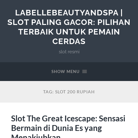
LABELLEBEAUTYANDSPA |
SLOT PALING GACOR: PILIHAN
TERBAIK UNTUK PEMAIN
CERDAS
slot resmi
SHOW MENU
TAG:
SLOT 200 RUPIAH
Slot The Great Icescape: Sensasi
Bermain di Dunia Es yang
Menakjubkan