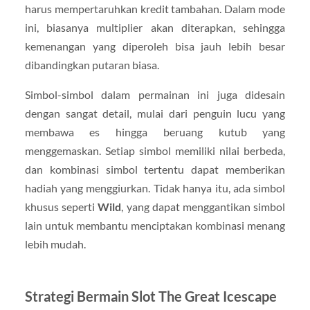
harus mempertaruhkan kredit tambahan. Dalam mode
ini, biasanya multiplier akan diterapkan, sehingga
kemenangan yang diperoleh bisa jauh lebih besar
dibandingkan putaran biasa.
Simbol-simbol dalam permainan ini juga didesain
dengan sangat detail, mulai dari penguin lucu yang
membawa es hingga beruang kutub yang
menggemaskan. Setiap simbol memiliki nilai berbeda,
dan kombinasi simbol tertentu dapat memberikan
hadiah yang menggiurkan. Tidak hanya itu, ada simbol
khusus seperti
Wild
, yang dapat menggantikan simbol
lain untuk membantu menciptakan kombinasi menang
lebih mudah.
Strategi Bermain Slot The Great Icescape