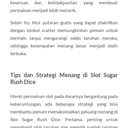
keseruan dan ketidakpastian yang membuat
permainan menjadi lebih menarik.
Selain itu, fitur putaran gratis yang dapat diaktifkan
dengan simbol scatter memungkinkan pemain untuk
bermain tanpa mengurangi saldo taruhan mereka,
sehingga kesempatan menang besar menjadi lebih
terbuka.
Tips dan Strategi Menang di Slot Sugar
Rush Dice
Meski permainan slot pada dasarnya bergantung pada
keberuntungan, ada beberapa strategi yang bisa
membantu pemain memaksimalkan peluang menang di
Slot Sugar Rush Dice. Pertama, penting untuk
memahami nilai taruhan dan memilih jumlah taruhan