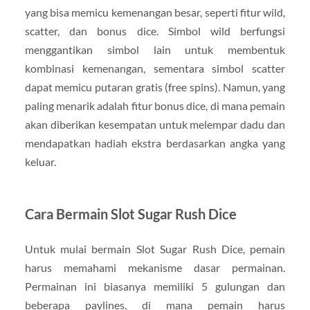
yang bisa memicu kemenangan besar, seperti fitur wild,
scatter, dan bonus dice. Simbol wild berfungsi
menggantikan simbol lain untuk membentuk
kombinasi kemenangan, sementara simbol scatter
dapat memicu putaran gratis (free spins). Namun, yang
paling menarik adalah fitur bonus dice, di mana pemain
akan diberikan kesempatan untuk melempar dadu dan
mendapatkan hadiah ekstra berdasarkan angka yang
keluar.
Cara Bermain Slot Sugar Rush Dice
Untuk mulai bermain Slot Sugar Rush Dice, pemain
harus memahami mekanisme dasar permainan.
Permainan ini biasanya memiliki 5 gulungan dan
beberapa paylines, di mana pemain harus