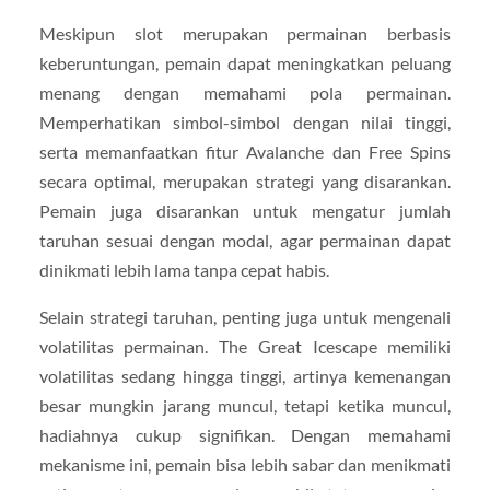
Meskipun slot merupakan permainan berbasis
keberuntungan, pemain dapat meningkatkan peluang
menang dengan memahami pola permainan.
Memperhatikan simbol-simbol dengan nilai tinggi,
serta memanfaatkan fitur Avalanche dan Free Spins
secara optimal, merupakan strategi yang disarankan.
Pemain juga disarankan untuk mengatur jumlah
taruhan sesuai dengan modal, agar permainan dapat
dinikmati lebih lama tanpa cepat habis.
Selain strategi taruhan, penting juga untuk mengenali
volatilitas permainan. The Great Icescape memiliki
volatilitas sedang hingga tinggi, artinya kemenangan
besar mungkin jarang muncul, tetapi ketika muncul,
hadiahnya cukup signifikan. Dengan memahami
mekanisme ini, pemain bisa lebih sabar dan menikmati