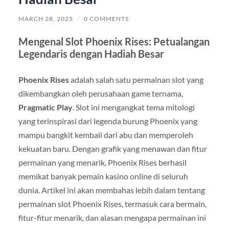
MARCH 28, 2025
/
0 COMMENTS
Mengenal Slot Phoenix Rises: Petualangan
Legendaris dengan Hadiah Besar
Phoenix Rises
adalah salah satu permainan slot yang
dikembangkan oleh perusahaan game ternama,
Pragmatic Play
. Slot ini mengangkat tema mitologi
yang terinspirasi dari legenda burung Phoenix yang
mampu bangkit kembali dari abu dan memperoleh
kekuatan baru. Dengan grafik yang menawan dan fitur
permainan yang menarik, Phoenix Rises berhasil
memikat banyak pemain kasino online di seluruh
dunia. Artikel ini akan membahas lebih dalam tentang
permainan slot Phoenix Rises, termasuk cara bermain,
fitur-fitur menarik, dan alasan mengapa permainan ini