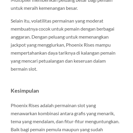
untuk meraih kemenangan besar.
Selain itu, volatilitas permainan yang moderat
membuatnya cocok untuk pemain dengan berbagai
anggaran. Dengan peluang untuk memenangkan
jackpot yang menggiurkan, Phoenix Rises mampu
mempertahankan daya tariknya di kalangan pemain
yang mencari petualangan dan keseruan dalam
bermain slot.
Kesimpulan
Phoenix Rises adalah permainan slot yang
menawarkan kombinasi antara grafis yang menarik,
tema yang mendalam, dan fitur-fitur menguntungkan.
Baik bagi pemain pemula maupun yang sudah