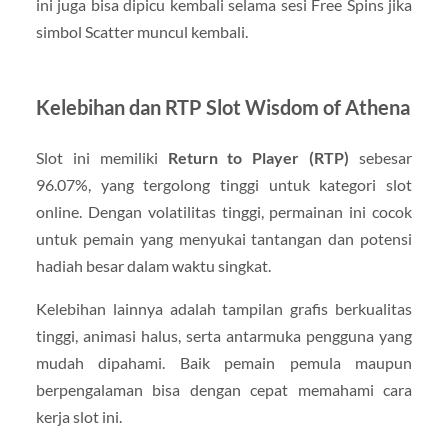
ini juga bisa dipicu kembali selama sesi Free Spins jika
simbol Scatter muncul kembali.
Kelebihan dan RTP Slot Wisdom of Athena
Slot ini memiliki
Return to Player (RTP)
sebesar
96.07%, yang tergolong tinggi untuk kategori slot
online. Dengan volatilitas tinggi, permainan ini cocok
untuk pemain yang menyukai tantangan dan potensi
hadiah besar dalam waktu singkat.
Kelebihan lainnya adalah tampilan grafis berkualitas
tinggi, animasi halus, serta antarmuka pengguna yang
mudah dipahami. Baik pemain pemula maupun
berpengalaman bisa dengan cepat memahami cara
kerja slot ini.