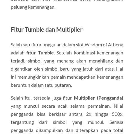
peluang kemenangan.
Fitur Tumble dan Multiplier
Salah satu fitur unggulan dalam slot Wisdom of Athena
adalah
fitur Tumble
. Setelah kombinasi kemenangan
terjadi, simbol yang menang akan menghilang dan
digantikan oleh simbol baru yang jatuh dari atas. Hal
ini memungkinkan pemain mendapatkan kemenangan
beruntun dalam satu putaran.
Selain itu, tersedia juga fitur
Multiplier (Pengganda)
yang muncul secara acak selama permainan. Nilai
pengganda bisa berkisar antara 2x hingga 500x,
tergantung dari simbol yang muncul. Semua
pengganda dikumpulkan dan diterapkan pada total